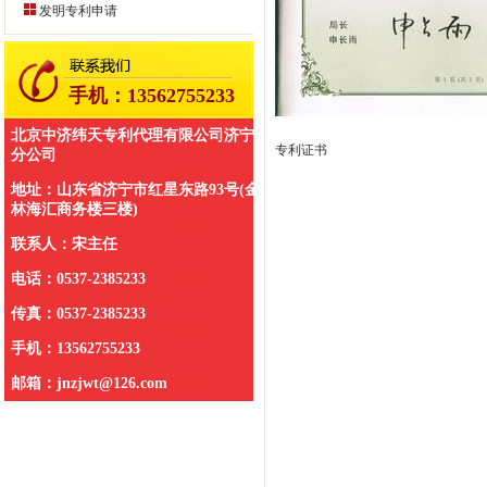
发明专利申请
专利预警（市场风险分析）。代理行
业涉及机械、电学、计算机、生物、
医药、化学、化工、环境、食品等领
域。
手机：13562755233
北京中济纬天专利代理有限公司济宁
专利证书
分公司
地址：山东省济宁市红星东路93号(金
林海汇商务楼三楼)
联系人：宋主任
电话：0537-2385233
传真：0537-2385233
手机：13562755233
邮箱：jnzjwt@126.com