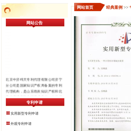
网站首页
>>
经典案例
>>
网站公告
北京中济纬天专利代理有限公司济宁
分公司是国家知识产权局备案的专利
代理机构，是山东雨辰知识产权和北
京中济纬天联合组建成立的，公司拥
有多名资深专利代理人，专业从事发
专利申请
明专利，实用新型，外观设计专利申
请，以及专利诉讼，专利无效等事
实用新型专利申请
务，在业内具有较高声誉。服务包括
外观专利申请
国内专利申请、涉外专利申请、知识
产权诉讼、企业知识产权战略制定、