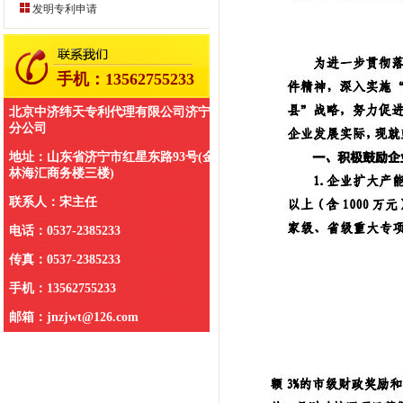
发明专利申请
业涉及机械、电学、计算机、生物、
医药、化学、化工、环境、食品等领
域。
手机：13562755233
北京中济纬天专利代理有限公司济宁
分公司
地址：山东省济宁市红星东路93号(金
林海汇商务楼三楼)
联系人：宋主任
电话：0537-2385233
传真：0537-2385233
手机：13562755233
邮箱：jnzjwt@126.com