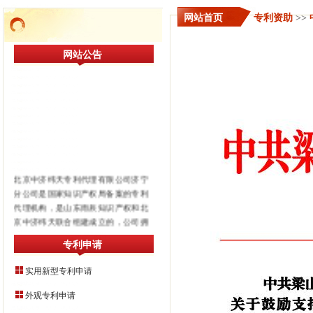
网站首页
>>
专利资助
>>
网站公告
北京中济纬天专利代理有限公司济宁
分公司是国家知识产权局备案的专利
代理机构，是山东雨辰知识产权和北
京中济纬天联合组建成立的，公司拥
有多名资深专利代理人，专业从事发
明专利，实用新型，外观设计专利申
专利申请
请，以及专利诉讼，专利无效等事
务，在业内具有较高声誉。服务包括
实用新型专利申请
国内专利申请、涉外专利申请、知识
外观专利申请
产权诉讼、企业知识产权战略制定、
专利预警（市场风险分析）。代理行